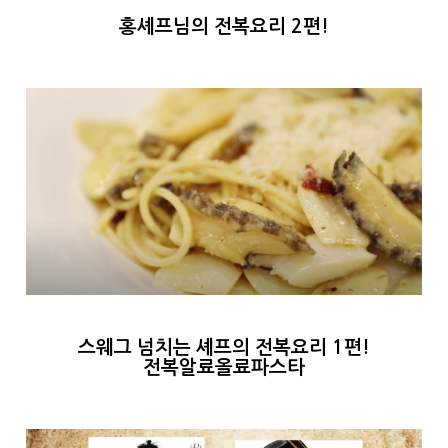
홍셰프님의 전복요리 2편!
스웨그 넘치는 셰프의 전복요리 1편!
전복알료올료파스타