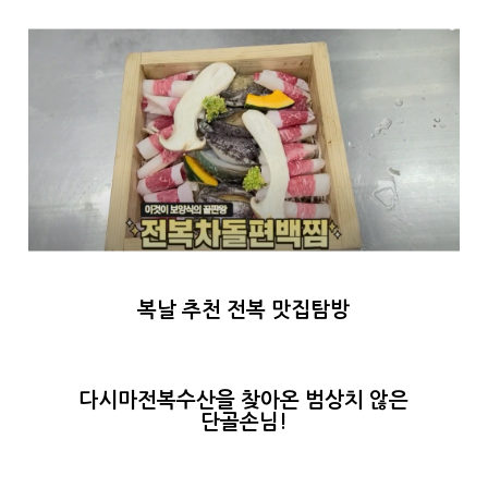
복날 추천 전복 맛집탐방
다시마전복수산을 찾아온 범상치 않은
단골손님!