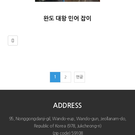
완도 대왕 민어 잡이
1
2
맨끝
ADDRESS
95, Nonggongdanji-gil, Wando-eup, Wando-gun, Jeollanam-do,
Republic of Korea (978, Jukcheong-ri)
(zip code) 59108