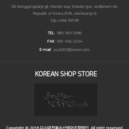
95, Nonggongdanji-gil, Wando-eup, Wando-gun, Jeollanam-do,
Republic of Korea (978, Jukcheong-ri)
(zip code) 59108
TEL
: 080-365-3388
FAX
: 061-552-2234
E-mail
: ysy5022@naver.com
KOREAN SHOP STORE
Copyright © 2018 다시마전복수산영어조합법인, All right reserved.