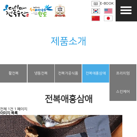
E-BOOK
제품소개
PRODUCT
활전복
냉동전복
전복가공식품
전복애홍삼애
프리미엄
스킨케어
전복애홍삼애
전체 1건
1 페이지
이미지 목록