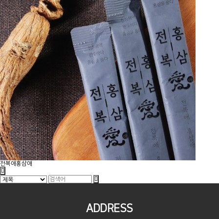
전복애홍삼애
ADDRESS